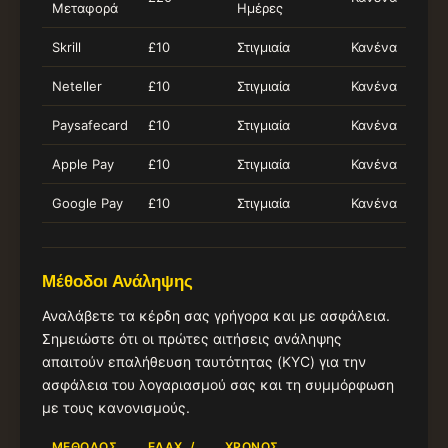
Μεταφορά
Ημέρες
Skrill
£10
Στιγμιαία
Κανένα
Neteller
£10
Στιγμιαία
Κανένα
Paysafecard
£10
Στιγμιαία
Κανένα
Apple Pay
£10
Στιγμιαία
Κανένα
Google Pay
£10
Στιγμιαία
Κανένα
Μέθοδοι Ανάληψης
Αναλάβετε τα κέρδη σας γρήγορα και με ασφάλεια.
Σημειώστε ότι οι πρώτες αιτήσεις ανάληψης
απαιτούν επαλήθευση ταυτότητας (KYC) για την
ασφάλεια του λογαριασμού σας και τη συμμόρφωση
με τους κανονισμούς.
ΜΈΘΟΔΟΣ
ΕΛΆΧ. /
ΧΡΌΝΟΣ