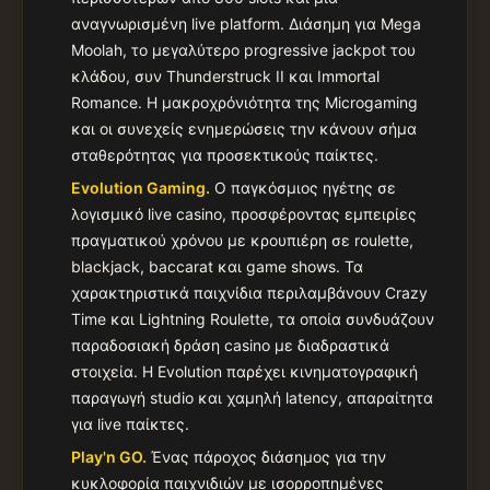
αναγνωρισμένη live platform. Διάσημη για Mega
Moolah, το μεγαλύτερο progressive jackpot του
κλάδου, συν Thunderstruck II και Immortal
Romance. Η μακροχρόνιότητα της Microgaming
και οι συνεχείς ενημερώσεις την κάνουν σήμα
σταθερότητας για προσεκτικούς παίκτες.
Evolution Gaming.
Ο παγκόσμιος ηγέτης σε
λογισμικό live casino, προσφέροντας εμπειρίες
πραγματικού χρόνου με κρουπιέρη σε roulette,
blackjack, baccarat και game shows. Τα
χαρακτηριστικά παιχνίδια περιλαμβάνουν Crazy
Time και Lightning Roulette, τα οποία συνδυάζουν
παραδοσιακή δράση casino με διαδραστικά
στοιχεία. Η Evolution παρέχει κινηματογραφική
παραγωγή studio και χαμηλή latency, απαραίτητα
για live παίκτες.
Play'n GO.
Ένας πάροχος διάσημος για την
κυκλοφορία παιχνιδιών με ισορροπημένες