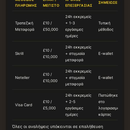
ΣΗΜΕΙΏΣΕΙΣ
ΠΛΗΡΩΜΉΣ
ΜΈΓΙΣΤΟ
ΕΠΕΞΕΡΓΑΣΊΑΣ
24h εκκρεμείς
Τραπεζική
£10 /
+ 1-3
Τυπική
Μεταφορά
£50,000
εργάσιμες
μέθοδος
ημέρες
24h εκκρεμείς
£10 /
Skrill
+ στιγμιαία
E-wallet
£10,000
μεταφορά
24h εκκρεμείς
£10 /
Neteller
+ στιγμιαία
E-wallet
£10,000
μεταφορά
24h εκκρεμείς
Πιστώθηκε
£10 /
+ 2-5
στο
Visa Card
£5,000
εργάσιμες
λογαριασμό
ημέρες
κάρτας
Όλες οι αναλήψεις υπόκεινται σε επαλήθευση