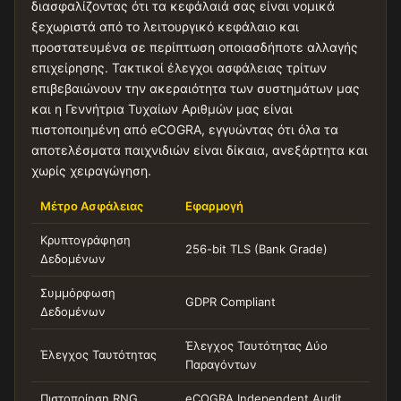
διασφαλίζοντας ότι τα κεφάλαιά σας είναι νομικά
ξεχωριστά από το λειτουργικό κεφάλαιο και
προστατευμένα σε περίπτωση οποιασδήποτε αλλαγής
επιχείρησης. Τακτικοί έλεγχοι ασφάλειας τρίτων
επιβεβαιώνουν την ακεραιότητα των συστημάτων μας
και η Γεννήτρια Τυχαίων Αριθμών μας είναι
πιστοποιημένη από eCOGRA, εγγυώντας ότι όλα τα
αποτελέσματα παιχνιδιών είναι δίκαια, ανεξάρτητα και
χωρίς χειραγώγηση.
Μέτρο Ασφάλειας
Εφαρμογή
Κρυπτογράφηση
256-bit TLS (Bank Grade)
Δεδομένων
Συμμόρφωση
GDPR Compliant
Δεδομένων
Έλεγχος Ταυτότητας Δύο
Έλεγχος Ταυτότητας
Παραγόντων
Πιστοποίηση RNG
eCOGRA Independent Audit