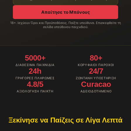
Απαίτησε το Μπόνους
18+. Ισχύουν Όροι και Προϋποθέσεις. Παίξτε υπεύθυνα. Επισκεφθείτε τη
σελίδα υπεύθυνου παιχνιδιού.
5000+
80+
ΔΙΑΘΈΣΙΜΑ ΠΑΙΧΝΊΔΙΑ
ΚΟΡΥΦΑΊΟΙ ΠΆΡΟΧΟΙ
24h
24/7
ΓΡΉΓΟΡΕΣ ΠΛΗΡΩΜΈΣ
ΖΩΝΤΑΝΉ ΥΠΟΣΤΉΡΙΞΗ
4.8/5
Curacao
ΑΞΙΟΛΌΓΗΣΗ ΠΑΊΚΤΗ
ΑΔΕΙΟΔΟΤΗΜΈΝΟ
Ξεκίνησε να Παίζεις σε Λίγα Λεπτά