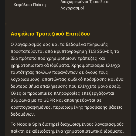
Διαχωρισμένοι Τραπεζικοί
Κεφάλαια Παίκτη
Λογαριασμοί
Ασφάλεια Τραπεζικού Επιπέδου
Ο λογαριασμός σας και τα δεδομένα πληρωμής
προστατεύονται από κρυπτογράφηση TLS 256-bit, το
ίδιο πρότυπο που χρησιμοποιούν τράπεζες και
χρηματοπιστωτικά ιδρύματα. Χρησιμοποιούμε έλεγχο
ταυτότητας πολλών παραγόντων σε όλους τους
λογαριασμούς, απαιτώντας κωδικό πρόσβασης και ένα
δεύτερο βήμα επαλήθευσης που ελέγχετε μόνο εσείς.
Όλες οι προσωπικές πληροφορίες επεξεργάζονται
σύμφωνα με το GDPR και αποθηκεύονται σε
κρυπτογραφημένες, περιορισμένης πρόσβασης βάσεις
δεδομένων.
Το Noodle Spin διατηρεί διαχωρισμένους λογαριασμούς
παίκτη σε αδειοδοτημένα χρηματοπιστωτικά ιδρύματα,