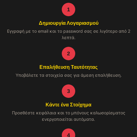
1
Δημιουργία Λογαριασμού
Εγγραφή με το email και το password σας σε λιγότερο από 2
λεπτά.
2
Επαλήθευση Ταυτότητας
Υποβάλετε τα στοιχεία σας για άμεση επαλήθευση.
3
Κάντε ένα Στοίχημα
Προσθέστε κεφάλαια και το μπόνους καλωσορίσματος
ενεργοποιείται αυτόματα.
4